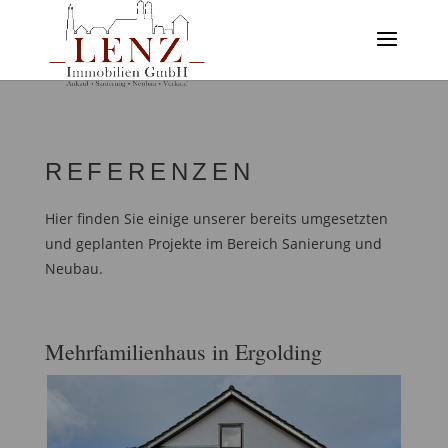
REFERENZEN
Hier finden Sie einige unserer bereits umgesetzten
und geplanten Projekte im Bereich Sanierung und
Neubau.
Mehrfamilienhaus in Ergolding